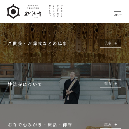
日蓮宗宗門史跡 名瀬 妙法寺
ご供養・お葬式などの仏事
仏事
知る
お寺で心みがき・終活・御守
試み